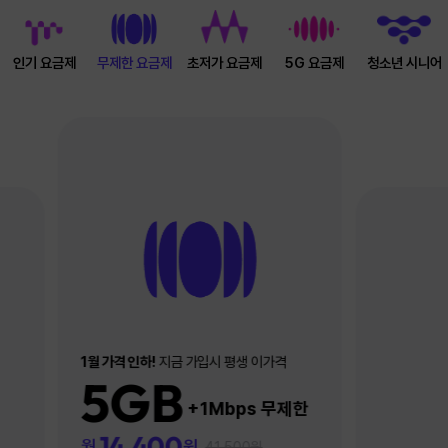
인기 요금제
무제한 요금제
초저가 요금제
5G 요금제