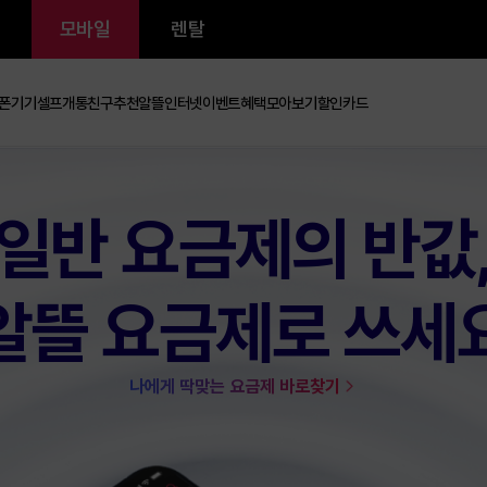
/인터넷
모바일
렌탈
금제
휴대폰기기
셀프개통
친구추천
알뜰인터넷
이벤트
혜택모아보기
할인카드
일반 요금제의 
알뜰 요금제로 
안면인증
셀프개통
친구추천
로밍
무제한 요금제
나에게 딱맞는 요금제 바로찾기
유심/eSIM
휴대폰