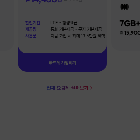
7GB+
제공
15,900
월
원
 혜택